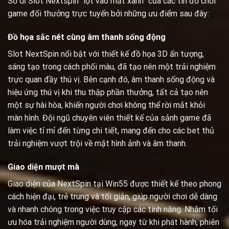
Sở dĩ Slot Nextspin “lọt vào mắt xanh” của các tín đồ chơi
game đổi thưởng trực tuyến bởi những ưu điểm sau đây:
Đồ họa sắc nét cùng âm thanh sống động
Slot NextSpin nổi bật với thiết kế đồ họa 3D ấn tượng,
sáng tạo trong cách phối màu, đã tạo nên một trải nghiệm
trực quan đầy thú vị. Bên cạnh đó, âm thanh sống động và
hiệu ứng thú vị khi thu thập phần thưởng, tất cả tạo nên
một sự hài hòa, khiến người chơi không thể rời mắt khỏi
màn hình. Đội ngũ chuyên viên thiết kế của sảnh game đã
làm việc tỉ mỉ đến từng chi tiết, mang đến cho các bet thủ
trải nghiệm vượt trội về mặt hình ảnh và âm thanh.
Giao diện mượt mà
Giao diện của NextSpin tại Win55 được thiết kế theo phong
cách hiện đại, trẻ trung và tối giản, giúp người chơi dễ dàng
và nhanh chóng trong việc truy cập các tính năng. Nhằm tối
ưu hóa trải nghiệm người dùng, ngay từ khi phát hành, phiên