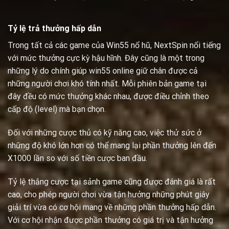
Tỷ lệ trả thưởng hấp dẫn
Trong tất cả các game của Win55 nổ hũ, NextSpin nổi tiếng
với mức thưởng cực kỳ hậu hĩnh. Đây cũng là một trong
những lý do chính giúp win55 online giữ chân được cả
những người chơi khó tính nhất. Mỗi phiên bản game tại
đây đều có mức thưởng khác nhau, được điều chỉnh theo
cấp độ (level) mà bạn chọn.
Đối với những cược thủ có kỹ năng cao, việc thử sức ở
những độ khó lớn hơn có thể mang lại phần thưởng lên đến
X1000 lần so với số tiền cược ban đầu.
Tỷ lệ thắng cược tại sảnh game cũng được đánh giá là rất
cao, cho phép người chơi vừa tận hưởng những phút giây
giải trí vừa có cơ hội mang về những phần thưởng hấp dẫn.
Với cơ hội nhận được phần thưởng có giá trị và tận hưởng