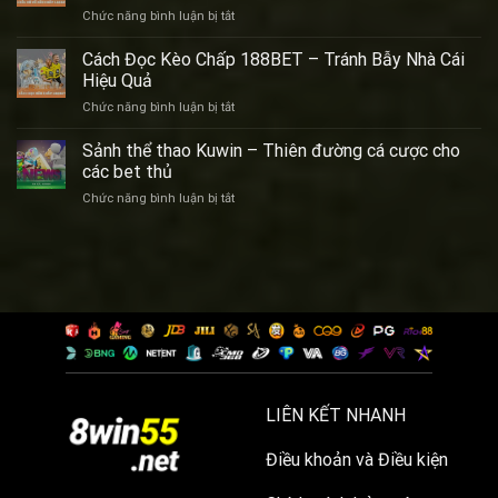
Phát
Không
Chức năng bình luận bị tắt
ở
–
Kém
Cách
Nền
Phần
Đọc
Cách Đọc Kèo Chấp 188BET – Tránh Bẫy Nhà Cái
Tảng
Cuốn
Kèo
Lô
Hiệu Quả
Hút
Chấp
Đề
Chức năng bình luận bị tắt
ở
188BET
Uy
Cách
–
Tín
Đọc
Sảnh thể thao Kuwin – Thiên đường cá cược cho
Tránh
Hàng
Kèo
Bẫy
các bet thủ
Đầu
Chấp
Nhà
2025
Chức năng bình luận bị tắt
ở
188BET
Cái
Sảnh
–
Hiệu
thể
Tránh
Quả
thao
Bẫy
Kuwin
Nhà
–
Cái
Thiên
Hiệu
đường
Quả
cá
cược
cho
các
LIÊN KẾT NHANH
bet
thủ
Điều khoản và Điều kiện