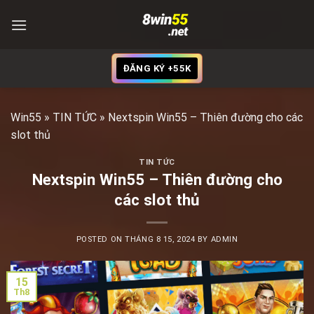
Skip
to
content
ĐĂNG KÝ +55K
Win55
»
TIN TỨC
»
Nextspin Win55 – Thiên đường cho các
slot thủ
TIN TỨC
Nextspin Win55 – Thiên đường cho
các slot thủ
POSTED ON
THÁNG 8 15, 2024
BY
ADMIN
15
Th8